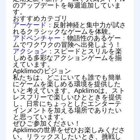
のアップデートを毎週追加していま
す。
おすすめカテゴリ
アーケード：
反射神経と集中力が試さ
れるクラシックなゲームを体験。
アドベンチャー：
物語性のあるゲー
ムでワクワクの冒険へ出発しよう！
アクション：
スピードとスリルを楽
しめる多彩なアクションゲームを揃
えています。
Apklimoのビジョン
私たちは、どこにいても誰でも簡単
にゲームを楽しめる環境を提供した
いと考えています。Apklimoは、スト
レスフリーで楽しいひとときを提供
し、日常にちょっとしたエンターテ
インメントを加える場所でありたい
と思っています。
ぜひご参加ください！
Apklimoの世界をぜひお楽しみくださ
い。リラックスしたいとき、挑戦し