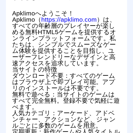
Apklimoへようこそ！
Apklimo（
https://apklimo.com
）は、
すべての年齢層のプレイヤーが楽し
める無料HTML5ゲームを提供するオ
ンラインプラットフォームです。私
たちは、シンプルでスムーズなゲー
ム体験を提供することを目指し、ユ
ーザーフレンドリーなデザインと高
速アクセスを追求しています。
当サイトの特徴
ダウンロード不要：
すべてのゲーム
はブラウザ上で即プレイ可能。アプ
リのインストールは不要です。
無料で遊べる：
当サイトのゲームは
すべて完全無料。登録不要で気軽に遊
べます。
人気カテゴリ：
アーケード、アドベ
ンチャー、アクションなど、ジャン
ルごとに多数のゲームを用意。
定期更新：
新作ゲームや人気タイトル