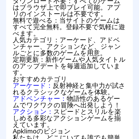
ダウンロード不要：
すべてのゲーム
はブラウザ上で即プレイ可能。アプ
リのインストールは不要です。
無料で遊べる：
当サイトのゲームは
すべて完全無料。登録不要で気軽に遊
べます。
人気カテゴリ：
アーケード、アドベ
ンチャー、アクションなど、ジャン
ルごとに多数のゲームを用意。
定期更新：
新作ゲームや人気タイトル
のアップデートを毎週追加していま
す。
おすすめカテゴリ
アーケード：
反射神経と集中力が試さ
れるクラシックなゲームを体験。
アドベンチャー：
物語性のあるゲー
ムでワクワクの冒険へ出発しよう！
アクション：
スピードとスリルを楽
しめる多彩なアクションゲームを揃
えています。
Apklimoのビジョン
私たちは、どこにいても誰でも簡単