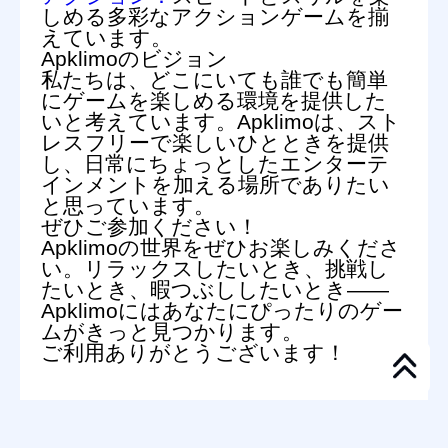
しめる多彩なアクションゲームを揃
えています。
Apklimoのビジョン
私たちは、どこにいても誰でも簡単
にゲームを楽しめる環境を提供した
いと考えています。Apklimoは、スト
レスフリーで楽しいひとときを提供
し、日常にちょっとしたエンターテ
インメントを加える場所でありたい
と思っています。
ぜひご参加ください！
Apklimoの世界をぜひお楽しみくださ
い。リラックスしたいとき、挑戦し
たいとき、暇つぶししたいとき——
Apklimoにはあなたにぴったりのゲー
ムがきっと見つかります。
ご利用ありがとうございます！
© 2024
Interdog Media
. All rights reserved.