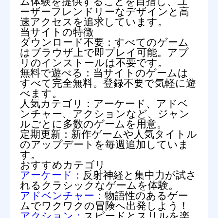
ム体験を提供することを目指し、ユ
ーザーフレンドリーなデザインと高
速アクセスを追求しています。
当サイトの特徴
ダウンロード不要：
すべてのゲーム
はブラウザ上で即プレイ可能。アプ
リのインストールは不要です。
無料で遊べる：
当サイトのゲームは
すべて完全無料。登録不要で気軽に遊
べます。
人気カテゴリ：
アーケード、アドベ
ンチャー、アクションなど、ジャン
ルごとに多数のゲームを用意。
定期更新：
新作ゲームや人気タイトル
のアップデートを毎週追加していま
す。
おすすめカテゴリ
アーケード：
反射神経と集中力が試さ
れるクラシックなゲームを体験。
アドベンチャー：
物語性のあるゲー
ムでワクワクの冒険へ出発しよう！
アクション：
スピードとスリルを楽