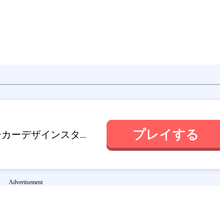
ゴルフクラブ
イカゲーム群衆
プレイする
ファッションシューズメーカーデザインスタイリスト
Advertisement
真の形パズル