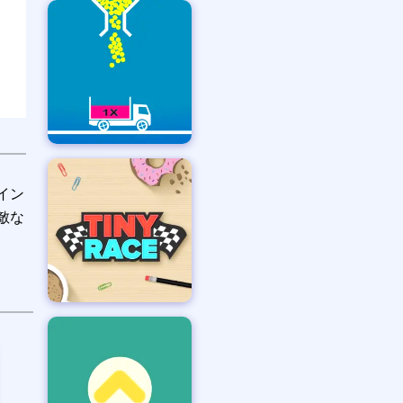
イン
敵な