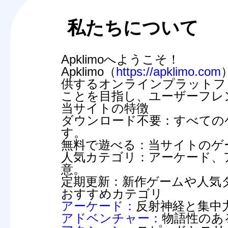
私たちについて
Apklimoへようこそ！
Apklimo（
https://apklimo.com
供するオンラインプラットフ
ことを目指し、ユーザーフレ
当サイトの特徴
ダウンロード不要：
すべての
す。
無料で遊べる：
当サイトのゲ
人気カテゴリ：
アーケード、
意。
定期更新：
新作ゲームや人気
おすすめカテゴリ
アーケード：
反射神経と集中
アドベンチャー：
物語性のあ