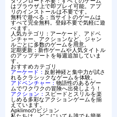
ダウンロード不要：
すべてのゲーム
はブラウザ上で即プレイ可能。アプ
リのインストールは不要です。
無料で遊べる：
当サイトのゲームは
すべて完全無料。登録不要で気軽に遊
べます。
人気カテゴリ：
アーケード、アドベ
ンチャー、アクションなど、ジャン
ルごとに多数のゲームを用意。
定期更新：
新作ゲームや人気タイトル
のアップデートを毎週追加していま
す。
おすすめカテゴリ
アーケード：
反射神経と集中力が試さ
れるクラシックなゲームを体験。
アドベンチャー：
物語性のあるゲー
ムでワクワクの冒険へ出発しよう！
アクション：
スピードとスリルを楽
しめる多彩なアクションゲームを揃
えています。
Apklimoのビジョン
私たちは、どこにいても誰でも簡単