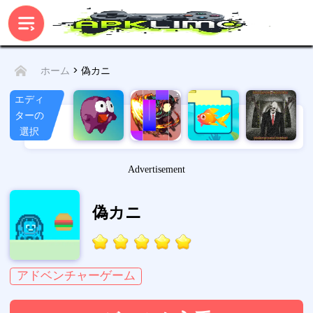
> 偽カニ
ホーム
エディ
ターの
選択
Advertisement
偽カニ
アドベンチャーゲーム