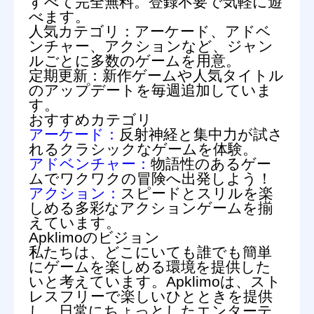
すべて完全無料。登録不要で気軽に遊
べます。
人気カテゴリ：
アーケード、アドベ
ンチャー、アクションなど、ジャン
ルごとに多数のゲームを用意。
定期更新：
新作ゲームや人気タイトル
のアップデートを毎週追加していま
す。
おすすめカテゴリ
アーケード：
反射神経と集中力が試さ
れるクラシックなゲームを体験。
アドベンチャー：
物語性のあるゲー
ムでワクワクの冒険へ出発しよう！
アクション：
スピードとスリルを楽
しめる多彩なアクションゲームを揃
えています。
Apklimoのビジョン
私たちは、どこにいても誰でも簡単
にゲームを楽しめる環境を提供した
いと考えています。Apklimoは、スト
レスフリーで楽しいひとときを提供
し、日常にちょっとしたエンターテ